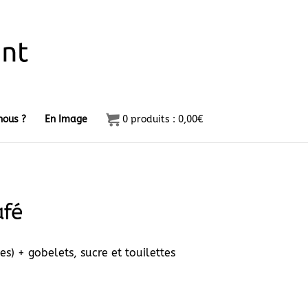
ous ?
En Image
0
produits :
0,00
€
afé
) + gobelets, sucre et touilettes