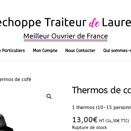
 Particuliers
Mon Compte
Nous Contacter
Qui sommes-n
ermos de café
Thermos de c
1 thermos (10-15 personnes
13,00
€
HT (
14,30
€
TTC)
Rupture de stock