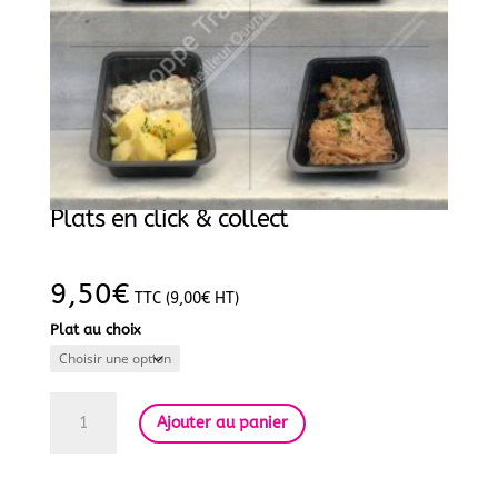
Plats en click & collect
9,50
€
TTC (
9,00
€
HT)
Plat au choix
quantité
de
Ajouter au panier
Plats
en
click
&
collect