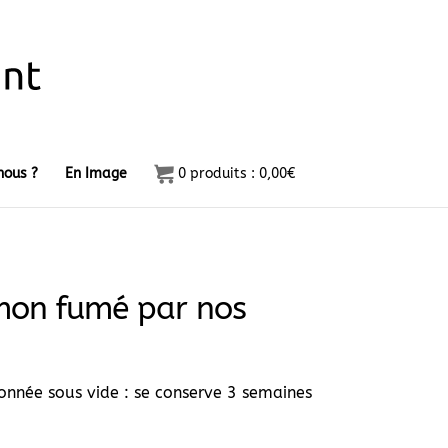
ous ?
En Image
0
produits :
0,00
€
mon fumé par nos
onnée sous vide : se conserve 3 semaines