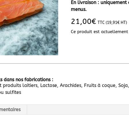
En livraison : uniqueme
menus.
21,00
€
TTC (
19,91
€
HT)
Ce produit est actuellement 
s dans nos fabrications :
et produits laitiers, Lactose, Arachides, Fruits à coque, So
u sulfites
mentaires